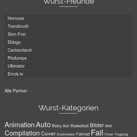
Wurst-Freunde
Hornoxe
Trendmutti
Sinn-Frei
Eblogx
Cartoonland
Picdumps
Ulkinator
Emok.tv
Alle Partner
Wurst-Kategorien
Auto
Animation
Bilder
Baby
Basketball
Ball
BMX
Fail
Compilation
Cover
Fahrrad
Erschrecken
Feuer
Flugzeug