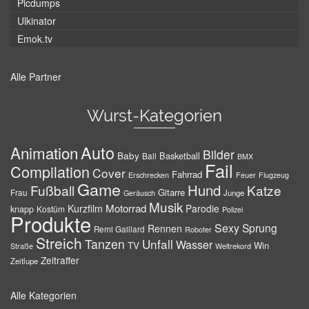
Picdumps
Ulkinator
Emok.tv
Alle Partner
Wurst-Kategorien
Auto
Animation
Bilder
Baby
Basketball
Ball
BMX
Fail
Compilation
Cover
Fahrrad
Erschrecken
Feuer
Flugzeug
Game
Hund
Fußball
Katze
Gitarre
Frau
Junge
Geräusch
Musik
Motorrad
Kurzfilm
Parodie
knapp
Kostüm
Polizei
Produkte
Sexy
Sprung
Rennen
Remi Gaillard
Roboter
Streich
Tanzen
Unfall
Wasser
TV
Win
Weltrekord
Straße
Zeitraffer
Zeitlupe
Alle Kategorien