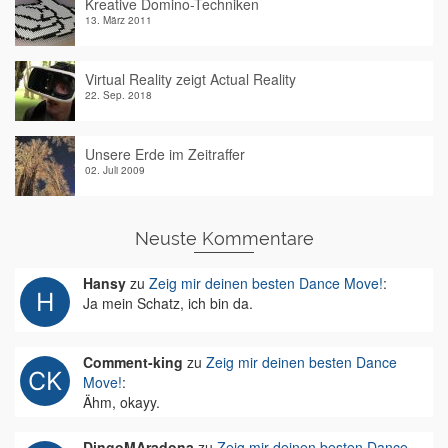
Kreative Domino-Techniken
13. März 2011
Virtual Reality zeigt Actual Reality
22. Sep. 2018
Unsere Erde im Zeitraffer
02. Juli 2009
Neuste Kommentare
Hansy
zu
Zeig mir deinen besten Dance Move!
:
Ja mein Schatz, ich bin da.
Comment-king
zu
Zeig mir deinen besten Dance
Move!
:
Ähm, okayy.
DingoMAradona
zu
Zeig mir deinen besten Dance