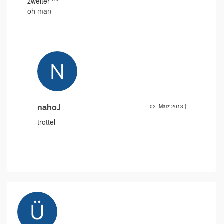
zweiter ^^
oh man
nahoJ
02. März 2013
|
trottel