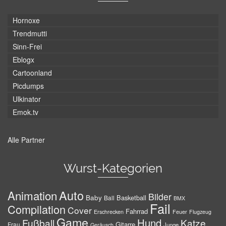
Hornoxe
Trendmutti
Sinn-Frei
Eblogx
Cartoonland
Picdumps
Ulkinator
Emok.tv
Alle Partner
Wurst-Kategorien
Auto
Animation
Bilder
Baby
Basketball
Ball
BMX
Fail
Compilation
Cover
Fahrrad
Erschrecken
Feuer
Flugzeug
Game
Hund
Fußball
Katze
Gitarre
Frau
Junge
Geräusch