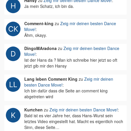
Hansy
zu
Zeig mir deinen besten Dance Move!
:
Ja mein Schatz, ich bin da.
Comment-king
zu
Zeig mir deinen besten Dance
Move!
:
Ähm, okayy.
DingoMAradona
zu
Zeig mir deinen besten Dance
Move!
:
Ist der Hans da ? Man ich schreibe hier jetzt so oft
jetzt gib mir den Hansy
Lang leben Comment King
zu
Zeig mir deinen
besten Dance Move!
:
Ich bin dafür dass die Seite an comment king
abgetreten wird
Kurtchen
zu
Zeig mir deinen besten Dance Move!
:
Bald ist es vier Jahre her, dass Hans-Wurst sein
letztes Video eingestellt hat. Macht es eigentlich noch
Sinn, diese Seite…