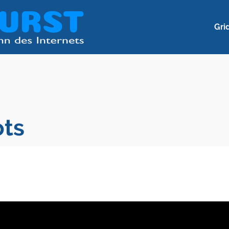
Gri
ots