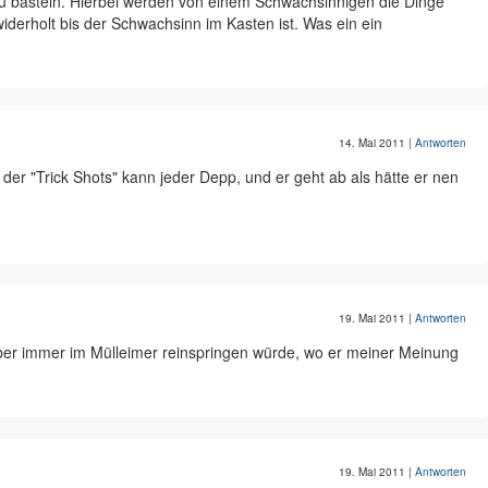
zu basteln. Hierbei werden von einem Schwachsinnigen die Dinge
iderholt bis der Schwachsinn im Kasten ist. Was ein ein
14. Mai 2011
|
Antworten
 der "Trick Shots" kann jeder Depp, und er geht ab als hätte er nen
19. Mai 2011
|
Antworten
er immer im Mülleimer reinspringen würde, wo er meiner Meinung
19. Mai 2011
|
Antworten