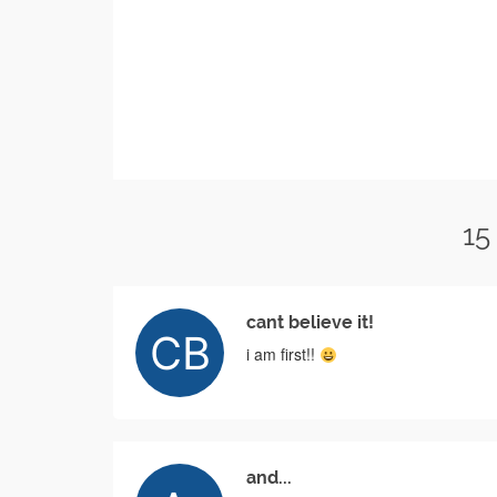
15
cant believe it!
i am first!!
and...