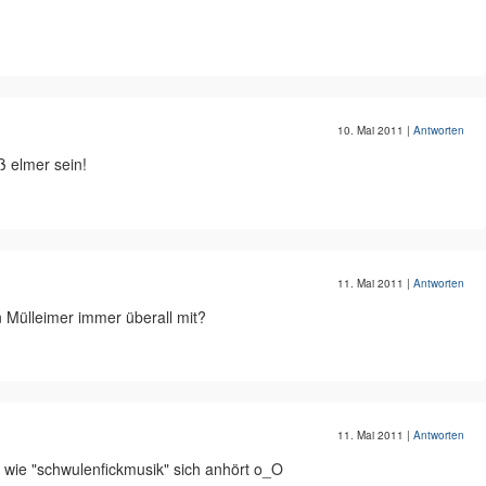
10. Mai 2011
|
Antworten
uß elmer sein!
11. Mai 2011
|
Antworten
n Mülleimer immer überall mit?
11. Mai 2011
|
Antworten
, wie "schwulenfickmusik" sich anhört o_O