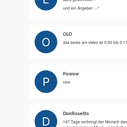
und ein Angeber -.-"
OLO
das beste am video ist 0:00 bis 0:1
Powow
nice.
DonRosetto
197 Tage verbringt der Mensch dam