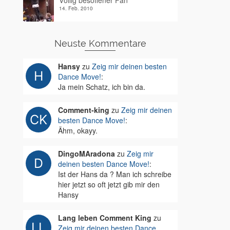
Völlig besoffener Fan
14. Feb. 2010
Neuste Kommentare
Hansy
zu
Zeig mir deinen besten
Dance Move!
:
Ja mein Schatz, ich bin da.
Comment-king
zu
Zeig mir deinen
besten Dance Move!
:
Ähm, okayy.
DingoMAradona
zu
Zeig mir
deinen besten Dance Move!
:
Ist der Hans da ? Man ich schreibe
hier jetzt so oft jetzt gib mir den
Hansy
Lang leben Comment King
zu
Zeig mir deinen besten Dance