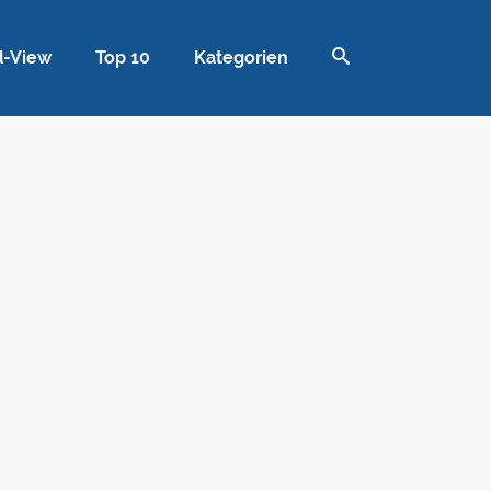
d-View
Top 10
Kategorien