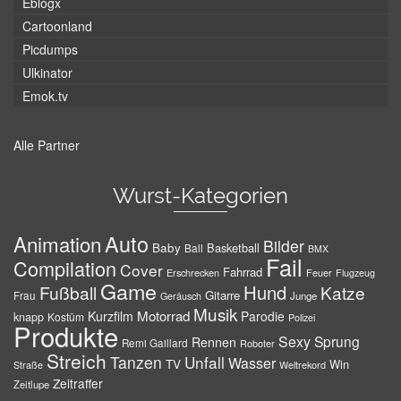
Eblogx
Cartoonland
Picdumps
Ulkinator
Emok.tv
Alle Partner
Wurst-Kategorien
Auto
Animation
Bilder
Baby
Basketball
Ball
BMX
Fail
Compilation
Cover
Fahrrad
Erschrecken
Feuer
Flugzeug
Game
Hund
Fußball
Katze
Gitarre
Frau
Junge
Geräusch
Musik
Motorrad
Kurzfilm
Parodie
knapp
Kostüm
Polizei
Produkte
Sexy
Sprung
Rennen
Remi Gaillard
Roboter
Streich
Tanzen
Unfall
Wasser
TV
Win
Weltrekord
Straße
Zeitraffer
Zeitlupe