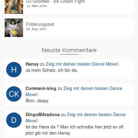
DJ Goodwill - Ice Cream Fight
12. März 2009
Fütterungszeit
09. Aug. 2007
Neuste Kommentare
Hansy
zu
Zeig mir deinen besten Dance Move!
:
Ja mein Schatz, ich bin da.
Comment-king
zu
Zeig mir deinen besten Dance
Move!
:
Ähm, okayy.
DingoMAradona
zu
Zeig mir deinen besten Dance
Move!
:
Ist der Hans da ? Man ich schreibe hier jetzt so oft
jetzt gib mir den Hansy