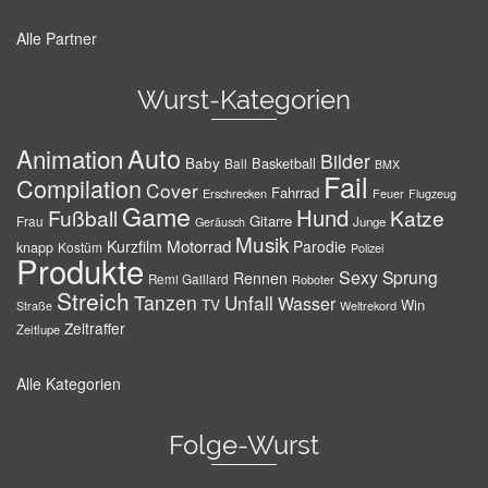
Alle Partner
Wurst-Kategorien
Auto
Animation
Bilder
Baby
Basketball
Ball
BMX
Fail
Compilation
Cover
Fahrrad
Erschrecken
Feuer
Flugzeug
Game
Hund
Fußball
Katze
Gitarre
Frau
Junge
Geräusch
Musik
Motorrad
Kurzfilm
Parodie
knapp
Kostüm
Polizei
Produkte
Sexy
Sprung
Rennen
Remi Gaillard
Roboter
Streich
Tanzen
Unfall
Wasser
TV
Win
Weltrekord
Straße
Zeitraffer
Zeitlupe
Alle Kategorien
Folge-Wurst