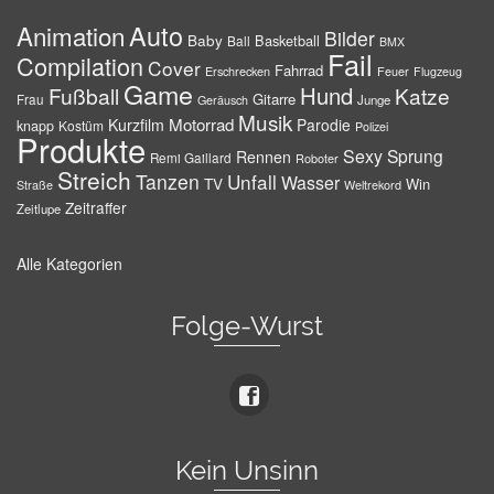
Auto
Animation
Bilder
Baby
Basketball
Ball
BMX
Fail
Compilation
Cover
Fahrrad
Erschrecken
Feuer
Flugzeug
Game
Hund
Fußball
Katze
Gitarre
Frau
Junge
Geräusch
Musik
Motorrad
Kurzfilm
Parodie
knapp
Kostüm
Polizei
Produkte
Sexy
Sprung
Rennen
Remi Gaillard
Roboter
Streich
Tanzen
Unfall
Wasser
TV
Win
Weltrekord
Straße
Zeitraffer
Zeitlupe
Alle Kategorien
Folge-Wurst
Kein Unsinn