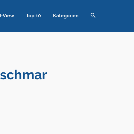
d-View
Top 10
Kategorien
zschmar