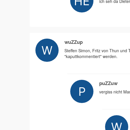
ich seh da Diete
wuZZup
Steffen Simon, Fritz von Thun und 
"kaputtkommentiert" werden.
puZZuw
vergiss nicht Ma