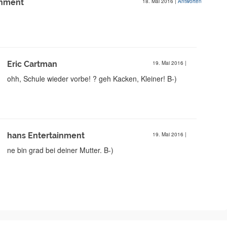
inment
18. Mai 2016
|
Antworten
Eric Cartman
19. Mai 2016
|
ohh, Schule wieder vorbe! ? geh Kacken, Kleiner! B-)
hans Entertainment
19. Mai 2016
|
ne bin grad bei deiner Mutter. B-)