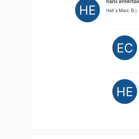
hans enterta
Halt´s Maul. B-)