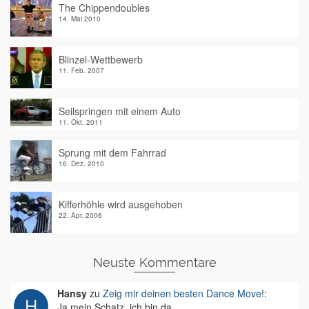
The Chippendoubles
14. Mai 2010
Blinzel-Wettbewerb
11. Feb. 2007
Seilspringen mit einem Auto
11. Okt. 2011
Sprung mit dem Fahrrad
16. Dez. 2010
Kifferhöhle wird ausgehoben
22. Apr. 2006
Neuste Kommentare
Hansy
zu
Zeig mir deinen besten Dance Move!
:
Ja mein Schatz, ich bin da.