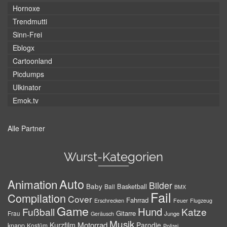
Hornoxe
Trendmutti
Sinn-Frei
Eblogx
Cartoonland
Picdumps
Ulkinator
Emok.tv
Alle Partner
Wurst-Kategorien
Auto
Animation
Bilder
Baby
Basketball
Ball
BMX
Fail
Compilation
Cover
Fahrrad
Erschrecken
Feuer
Flugzeug
Game
Hund
Fußball
Katze
Gitarre
Frau
Junge
Geräusch
Musik
Motorrad
Kurzfilm
Parodie
knapp
Kostüm
Polizei