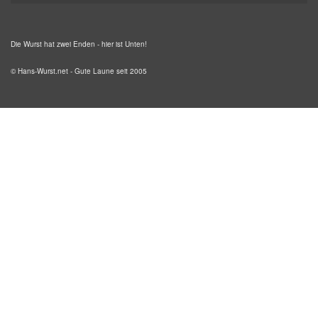
Die Wurst hat zwei Enden - hier ist Unten!
© Hans-Wurst.net - Gute Laune seit 2005