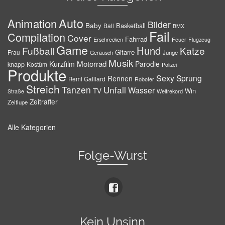
Auto
Animation
Bilder
Baby
Basketball
Ball
BMX
Fail
Compilation
Cover
Fahrrad
Erschrecken
Feuer
Flugzeug
Game
Hund
Fußball
Katze
Gitarre
Frau
Junge
Geräusch
Musik
Motorrad
Kurzfilm
Parodie
knapp
Kostüm
Polizei
Produkte
Sexy
Sprung
Rennen
Remi Gaillard
Roboter
Streich
Tanzen
Unfall
Wasser
TV
Win
Weltrekord
Straße
Zeitraffer
Zeitlupe
Alle Kategorien
Folge-Wurst
Kein Unsinn