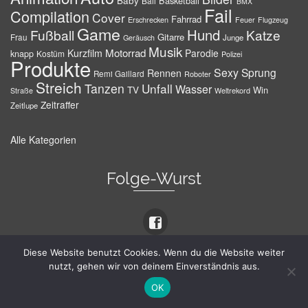
Baby
Basketball
Ball
BMX
Fail
Compilation
Cover
Fahrrad
Erschrecken
Feuer
Flugzeug
Game
Hund
Fußball
Katze
Gitarre
Frau
Junge
Geräusch
Musik
Motorrad
Kurzfilm
Parodie
knapp
Kostüm
Polizei
Produkte
Sexy
Sprung
Rennen
Remi Gaillard
Roboter
Streich
Tanzen
Unfall
Wasser
TV
Win
Weltrekord
Straße
Zeitraffer
Zeitlupe
Alle Kategorien
Folge-Wurst
Diese Website benutzt Cookies. Wenn du die Website weiter
Kein Unsinn
nutzt, gehen wir von deinem Einverständnis aus.
OK