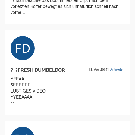
-> Man beachte das Boot im letzten Clip, nach dem
vorletzten Koffer bewegt es sich unnatürlich schnell nach
vorne...
?_?FRESH DUMBELDOR
13. Apr. 2007
|
Antworten
YEEAA
5ERRRRR
LUSTIGES VIDEO
YYEEAAAA
°°