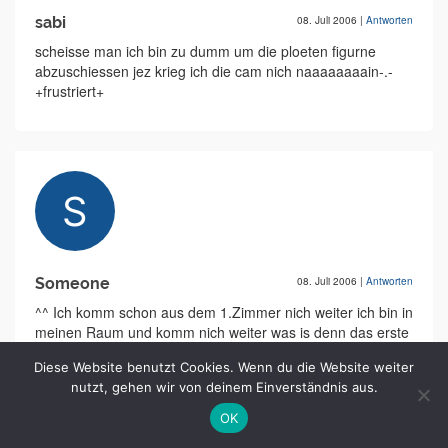
sabi
08. Juli 2006
|
Antworten
scheisse man ich bin zu dumm um die ploeten figurne
abzuschiessen jez krieg ich die cam nich naaaaaaaain-.-
+frustriert+
Someone
08. Juli 2006
|
Antworten
^^ Ich komm schon aus dem 1.Zimmer nich weiter ich bin in
meinen Raum und komm nich weiter was is denn das erste
was man maken muss? ^^
Diese Website benutzt Cookies. Wenn du die Website weiter
nutzt, gehen wir von deinem Einverständnis aus.
OK