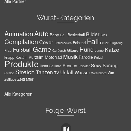
Alle Partner
Wurst-Kategorien
Auto
Animation
Bilder
Baby
Basketball
Ball
BMX
Fail
Compilation
Cover
Fahrrad
Erschrecken
Feuer
Flugzeug
Game
Hund
Fußball
Katze
Gitarre
Frau
Junge
Geräusch
Musik
Motorrad
Kurzfilm
Parodie
knapp
Kostüm
Polizei
Produkte
Sexy
Sprung
Rennen
Remi Gaillard
Roboter
Streich
Tanzen
Unfall
Wasser
TV
Win
Weltrekord
Straße
Zeitraffer
Zeitlupe
Alle Kategorien
Folge-Wurst