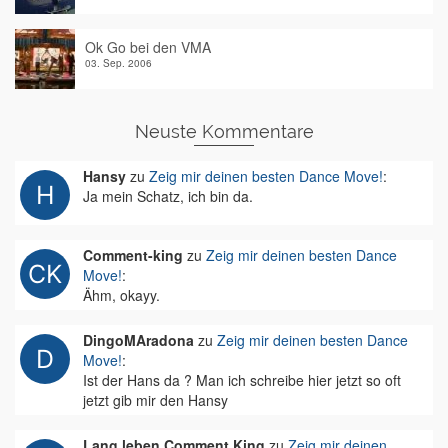
Ok Go bei den VMA
03. Sep. 2006
Neuste Kommentare
Hansy
zu
Zeig mir deinen besten Dance Move!
:
Ja mein Schatz, ich bin da.
Comment-king
zu
Zeig mir deinen besten Dance
Move!
:
Ähm, okayy.
DingoMAradona
zu
Zeig mir deinen besten Dance
Move!
:
Ist der Hans da ? Man ich schreibe hier jetzt so oft
jetzt gib mir den Hansy
Lang leben Comment King
zu
Zeig mir deinen