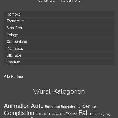
Hornoxe
Trendmutti
Sinn-Frei
Eblogx
Cartoonland
Picdumps
Ulkinator
Emok.tv
Alle Partner
Wurst-Kategorien
Auto
Animation
Bilder
Baby
Basketball
Ball
BMX
Fail
Compilation
Cover
Fahrrad
Erschrecken
Feuer
Flugzeug