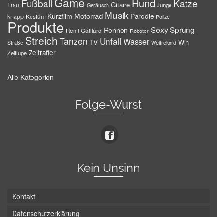
Game
Hund
Fußball
Katze
Gitarre
Frau
Junge
Geräusch
Musik
Motorrad
Kurzfilm
Parodie
knapp
Kostüm
Polizei
Produkte
Sexy
Sprung
Rennen
Remi Gaillard
Roboter
Streich
Tanzen
Unfall
Wasser
TV
Win
Weltrekord
Straße
Zeitraffer
Zeitlupe
Alle Kategorien
Folge-Wurst
Kein Unsinn
Kontakt
Datenschutzerklärung