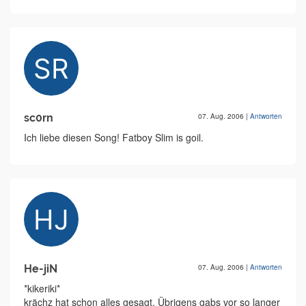
sc0rn
07. Aug. 2006
|
Antworten
Ich liebe diesen Song! Fatboy Slim is goil.
He-jiN
07. Aug. 2006
|
Antworten
*kikeriki*
krächz hat schon alles gesagt. Übrigens gabs vor so langer