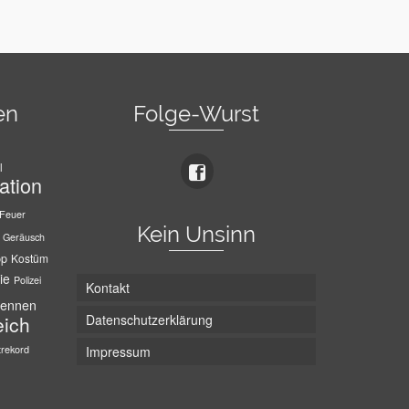
en
Folge-Wurst
l
ation
Feuer
Kein Unsinn
Geräusch
pp
Kostüm
ie
Polizei
Kontakt
ennen
Datenschutzerklärung
eich
trekord
Impressum