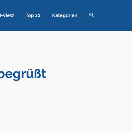
d-View
Top 10
Kategorien
 begrüßt