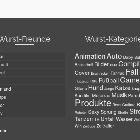
Wurst-Freunde
Wurst-Kategori
Auto
Animation
xe
Baby
Bal
Compil
Bilder
utti
Basketball
BMX
Fail
Cover
rei
Fahrrad
Erschrecken
Game
Fußball
Frau
Flugzeug
Hund
Katze
Gitarre
nland
kna
Junge
Musik
Motorrad
Kurzfilm
Parod
mps
Produkte
R
tor
Remi Gaillard
Str
Sexy
Sprung
Roboter
tv
Straße
Tanzen
Unfall
Wasser
TV
Wel
Zeitraffer
Win
Zeitlupe
tner