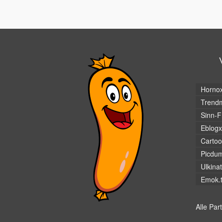
Horno
Trendm
Sinn-F
Eblogx
Cartoo
Picdu
Ulkina
Emok.
Alle Par