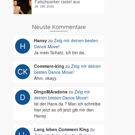
Falschparker rastet aus
29. Okt. 2006
Neuste Kommentare
Hansy
zu
Zeig mir deinen besten
Dance Move!
:
Ja mein Schatz, ich bin da.
Comment-king
zu
Zeig mir deinen
besten Dance Move!
:
Ähm, okayy.
DingoMAradona
zu
Zeig mir
deinen besten Dance Move!
:
Ist der Hans da ? Man ich schreibe
hier jetzt so oft jetzt gib mir den
Hansy
Lang leben Comment King
zu