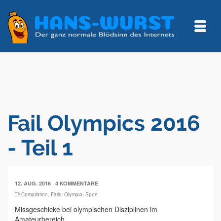
Fail Olympics 2016
- Teil 1
|
12. AUG. 2016
4 KOMMENTARE
Compilation
,
Fails
,
Olympia
,
Sport
Missgeschicke bei olympischen Disziplinen im
Amateurbereich.