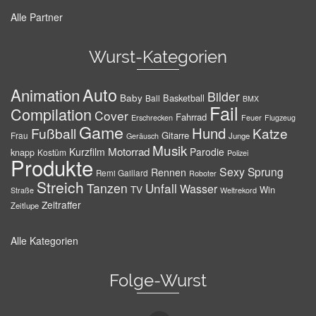
Alle Partner
Wurst-Kategorien
Auto
Animation
Bilder
Baby
Basketball
Ball
BMX
Fail
Compilation
Cover
Fahrrad
Erschrecken
Feuer
Flugzeug
Game
Hund
Fußball
Katze
Gitarre
Frau
Junge
Geräusch
Musik
Motorrad
Kurzfilm
Parodie
knapp
Kostüm
Polizei
Produkte
Sexy
Sprung
Rennen
Remi Gaillard
Roboter
Streich
Tanzen
Unfall
Wasser
TV
Win
Weltrekord
Straße
Zeitraffer
Zeitlupe
Alle Kategorien
Folge-Wurst