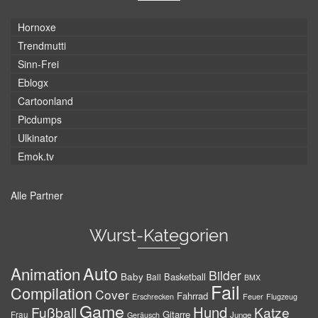
Hornoxe
Trendmutti
Sinn-Frei
Eblogx
Cartoonland
Picdumps
Ulkinator
Emok.tv
Alle Partner
Wurst-Kategorien
Auto
Animation
Bilder
Baby
Basketball
Ball
BMX
Fail
Compilation
Cover
Fahrrad
Erschrecken
Feuer
Flugzeug
Game
Hund
Fußball
Katze
Gitarre
Frau
Junge
Geräusch