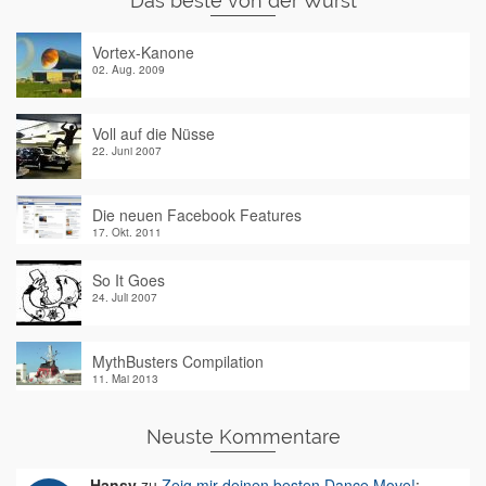
Das beste von der Wurst
Vortex-Kanone
02. Aug. 2009
Voll auf die Nüsse
22. Juni 2007
Die neuen Facebook Features
17. Okt. 2011
So It Goes
24. Juli 2007
MythBusters Compilation
11. Mai 2013
Neuste Kommentare
Hansy
zu
Zeig mir deinen besten Dance Move!
: