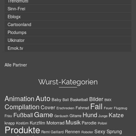
Trendmutti
Sinn-Frei
Eblogx
Cartoonland
Picdumps
Ulkinator
Emok.tv
Alle Partner
Wurst-Kategorien
Auto
Animation
Bilder
Baby
Basketball
Ball
BMX
Fail
Compilation
Cover
Fahrrad
Erschrecken
Feuer
Flugzeug
Game
Hund
Fußball
Katze
Gitarre
Frau
Junge
Geräusch
Musik
Motorrad
Kurzfilm
Parodie
knapp
Kostüm
Polizei
Produkte
Sexy
Sprung
Rennen
Remi Gaillard
Roboter