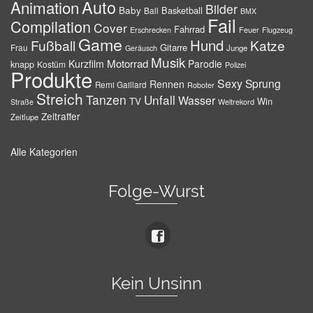
Auto
Animation
Bilder
Baby
Basketball
Ball
BMX
Fail
Compilation
Cover
Fahrrad
Erschrecken
Feuer
Flugzeug
Game
Hund
Fußball
Katze
Gitarre
Frau
Junge
Geräusch
Musik
Motorrad
Kurzfilm
Parodie
knapp
Kostüm
Polizei
Produkte
Sexy
Sprung
Rennen
Remi Gaillard
Roboter
Streich
Tanzen
Unfall
Wasser
TV
Win
Weltrekord
Straße
Zeitraffer
Zeitlupe
Alle Kategorien
Folge-Wurst
Kein Unsinn