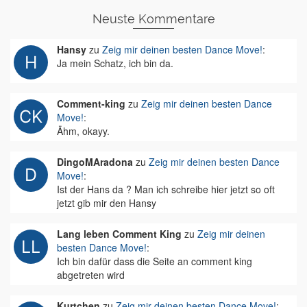
Neuste Kommentare
Hansy
zu
Zeig mir deinen besten Dance Move!
:
Ja mein Schatz, ich bin da.
Comment-king
zu
Zeig mir deinen besten Dance
Move!
:
Ähm, okayy.
DingoMAradona
zu
Zeig mir deinen besten Dance
Move!
:
Ist der Hans da ? Man ich schreibe hier jetzt so oft
jetzt gib mir den Hansy
Lang leben Comment King
zu
Zeig mir deinen
besten Dance Move!
:
Ich bin dafür dass die Seite an comment king
abgetreten wird
Kurtchen
zu
Zeig mir deinen besten Dance Move!
: