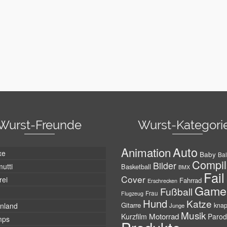
Wurst-Freunde
Wurst-Kategori
Auto
Animation
xe
Baby
Bal
Compil
Bilder
utti
Basketball
BMX
Fail
Cover
rei
Fahrrad
Erschrecken
Game
Fußball
Frau
Flugzeug
Hund
Katze
Gitarre
nland
kna
Junge
Musik
Motorrad
Kurzfilm
Parod
mps