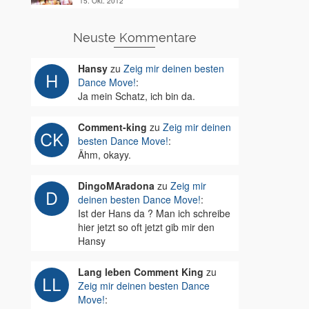
15. Okt. 2012
Neuste Kommentare
Hansy
zu
Zeig mir deinen besten
Dance Move!
:
Ja mein Schatz, ich bin da.
Comment-king
zu
Zeig mir deinen
besten Dance Move!
:
Ähm, okayy.
DingoMAradona
zu
Zeig mir
deinen besten Dance Move!
:
Ist der Hans da ? Man ich schreibe
hier jetzt so oft jetzt gib mir den
Hansy
Lang leben Comment King
zu
Zeig mir deinen besten Dance
Move!
: