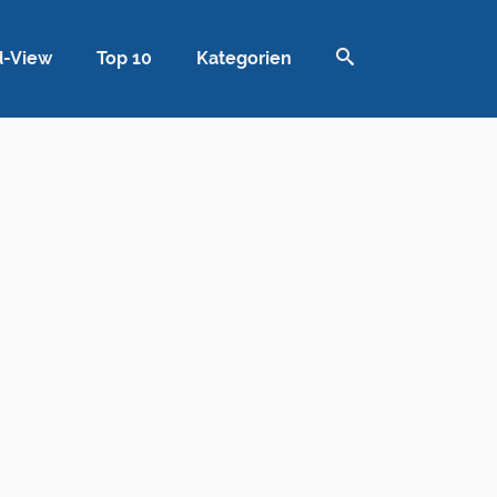
d-View
Top 10
Kategorien