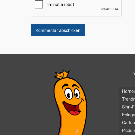
Horno
Trendm
Sinn-F
Eblogx
Cartoo
Picdu