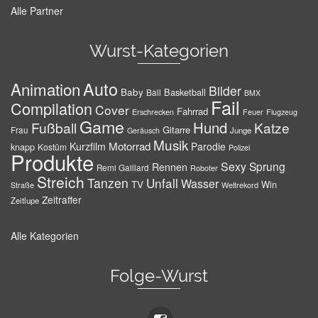
Alle Partner
Wurst-Kategorien
Auto
Animation
Bilder
Baby
Basketball
Ball
BMX
Fail
Compilation
Cover
Fahrrad
Erschrecken
Feuer
Flugzeug
Game
Hund
Fußball
Katze
Gitarre
Frau
Junge
Geräusch
Musik
Motorrad
Kurzfilm
Parodie
knapp
Kostüm
Polizei
Produkte
Sexy
Sprung
Rennen
Remi Gaillard
Roboter
Streich
Tanzen
Unfall
Wasser
TV
Win
Weltrekord
Straße
Zeitraffer
Zeitlupe
Alle Kategorien
Folge-Wurst