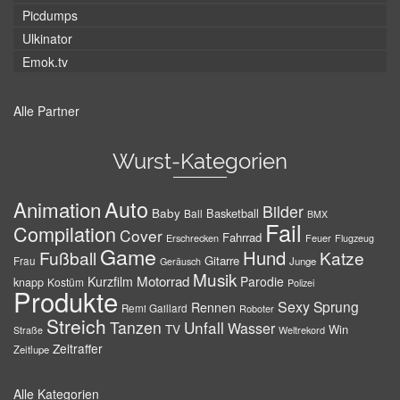
Picdumps
Ulkinator
Emok.tv
Alle Partner
Wurst-Kategorien
Auto
Animation
Bilder
Baby
Basketball
Ball
BMX
Fail
Compilation
Cover
Fahrrad
Erschrecken
Feuer
Flugzeug
Game
Hund
Fußball
Katze
Gitarre
Frau
Junge
Geräusch
Musik
Motorrad
Kurzfilm
Parodie
knapp
Kostüm
Polizei
Produkte
Sexy
Sprung
Rennen
Remi Gaillard
Roboter
Streich
Tanzen
Unfall
Wasser
TV
Win
Weltrekord
Straße
Zeitraffer
Zeitlupe
Alle Kategorien