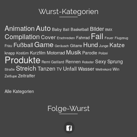
Wurst-Kategorien
Auto
Animation
Bilder
Baby
Basketball
Ball
BMX
Fail
Compilation
Cover
Fahrrad
Erschrecken
Feuer
Flugzeug
Game
Hund
Fußball
Katze
Gitarre
Frau
Junge
Geräusch
Musik
Motorrad
Kurzfilm
Parodie
knapp
Kostüm
Polizei
Produkte
Sexy
Sprung
Rennen
Remi Gaillard
Roboter
Streich
Tanzen
Unfall
Wasser
TV
Win
Weltrekord
Straße
Zeitraffer
Zeitlupe
Alle Kategorien
Folge-Wurst