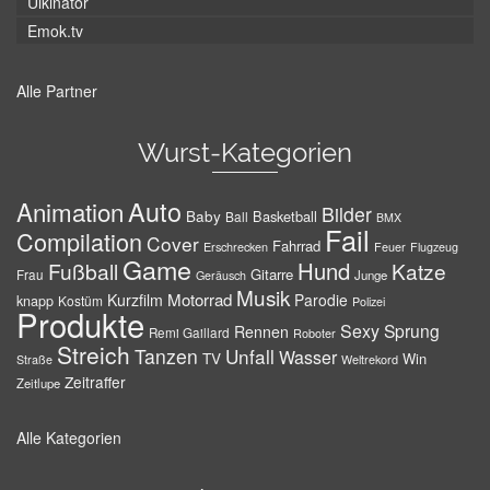
Ulkinator
Emok.tv
Alle Partner
Wurst-Kategorien
Auto
Animation
Bilder
Baby
Basketball
Ball
BMX
Fail
Compilation
Cover
Fahrrad
Erschrecken
Feuer
Flugzeug
Game
Hund
Fußball
Katze
Gitarre
Frau
Junge
Geräusch
Musik
Motorrad
Kurzfilm
Parodie
knapp
Kostüm
Polizei
Produkte
Sexy
Sprung
Rennen
Remi Gaillard
Roboter
Streich
Tanzen
Unfall
Wasser
TV
Win
Weltrekord
Straße
Zeitraffer
Zeitlupe
Alle Kategorien