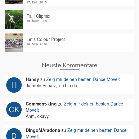
17. Dez. 2013
Fail! Clipmix
10. März 2009
Let's Colour Project
16. Sep. 2010
Neuste Kommentare
Hansy
zu
Zeig mir deinen besten Dance Move!
:
Ja mein Schatz, ich bin da.
Comment-king
zu
Zeig mir deinen besten Dance
Move!
:
Ähm, okayy.
DingoMAradona
zu
Zeig mir deinen besten Dance
Move!
: