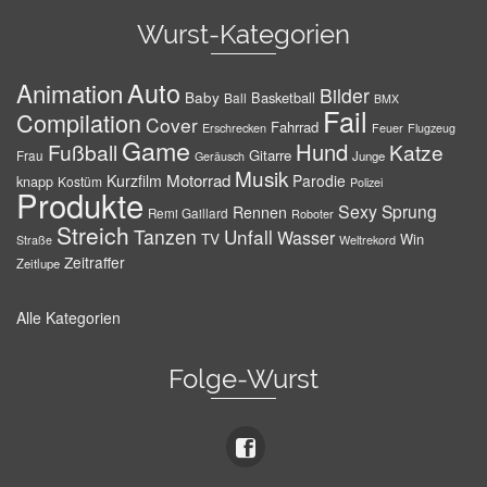
Wurst-Kategorien
Auto
Animation
Bilder
Baby
Basketball
Ball
BMX
Fail
Compilation
Cover
Fahrrad
Erschrecken
Feuer
Flugzeug
Game
Hund
Fußball
Katze
Gitarre
Frau
Junge
Geräusch
Musik
Motorrad
Kurzfilm
Parodie
knapp
Kostüm
Polizei
Produkte
Sexy
Sprung
Rennen
Remi Gaillard
Roboter
Streich
Tanzen
Unfall
Wasser
TV
Win
Weltrekord
Straße
Zeitraffer
Zeitlupe
Alle Kategorien
Folge-Wurst