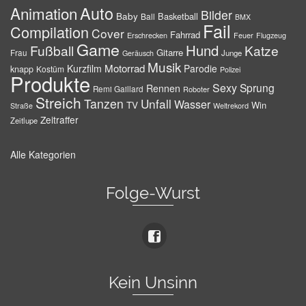
Auto
Animation
Bilder
Baby
Basketball
Ball
BMX
Fail
Compilation
Cover
Fahrrad
Erschrecken
Feuer
Flugzeug
Game
Hund
Fußball
Katze
Gitarre
Frau
Junge
Geräusch
Musik
Motorrad
Kurzfilm
Parodie
knapp
Kostüm
Polizei
Produkte
Sexy
Sprung
Rennen
Remi Gaillard
Roboter
Streich
Tanzen
Unfall
Wasser
TV
Win
Weltrekord
Straße
Zeitraffer
Zeitlupe
Alle Kategorien
Folge-Wurst
Kein Unsinn