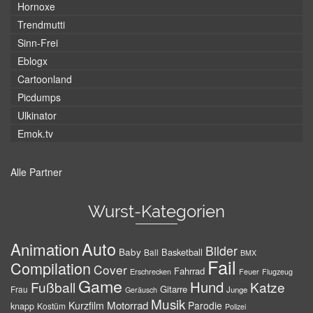
Hornoxe
Trendmutti
Sinn-Frei
Eblogx
Cartoonland
Picdumps
Ulkinator
Emok.tv
Alle Partner
Wurst-Kategorien
Auto
Animation
Bilder
Baby
Basketball
Ball
BMX
Fail
Compilation
Cover
Fahrrad
Erschrecken
Feuer
Flugzeug
Game
Hund
Fußball
Katze
Gitarre
Frau
Junge
Geräusch
Musik
Motorrad
Kurzfilm
Parodie
knapp
Kostüm
Polizei