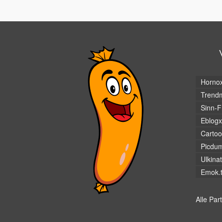
Horno
Trendm
Sinn-F
Eblogx
Cartoo
Picdu
Ulkina
Emok.
Alle Par