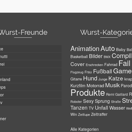
Wurst-Freunde
Wurst-Kategori
Auto
Animation
xe
Baby
Bal
Compil
Bilder
utti
Basketball
BMX
Fail
Cover
rei
Fahrrad
Erschrecken
Game
Fußball
Frau
Flugzeug
Hund
Katze
Gitarre
nland
kna
Junge
Musik
Motorrad
Kurzfilm
Parod
mps
Produkte
R
tor
Remi Gaillard
Str
Sexy
Sprung
Roboter
tv
Straße
Tanzen
Unfall
Wasser
TV
Wel
Zeitraffer
Win
Zeitlupe
tner
Alle Kategorien