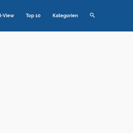
d-View
Top 10
Kategorien