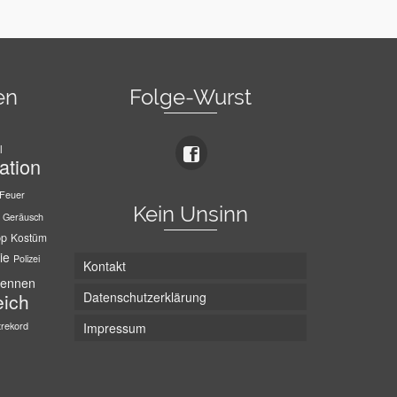
en
Folge-Wurst
l
ation
Feuer
Kein Unsinn
Geräusch
pp
Kostüm
ie
Polizei
Kontakt
ennen
Datenschutzerklärung
eich
trekord
Impressum