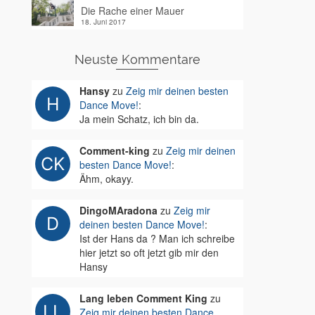
Die Rache einer Mauer
18. Juni 2017
Neuste Kommentare
Hansy
zu
Zeig mir deinen besten
Dance Move!
:
Ja mein Schatz, ich bin da.
Comment-king
zu
Zeig mir deinen
besten Dance Move!
:
Ähm, okayy.
DingoMAradona
zu
Zeig mir
deinen besten Dance Move!
:
Ist der Hans da ? Man ich schreibe
hier jetzt so oft jetzt gib mir den
Hansy
Lang leben Comment King
zu
Zeig mir deinen besten Dance