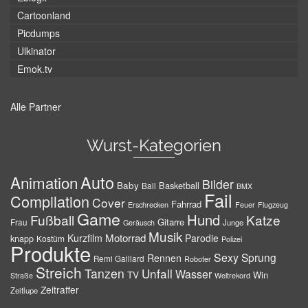
Cartoonland
Picdumps
Ulkinator
Emok.tv
Alle Partner
Wurst-Kategorien
Auto
Animation
Bilder
Baby
Basketball
Ball
BMX
Fail
Compilation
Cover
Fahrrad
Erschrecken
Feuer
Flugzeug
Game
Hund
Fußball
Katze
Gitarre
Frau
Junge
Geräusch
Musik
Motorrad
Kurzfilm
Parodie
knapp
Kostüm
Polizei
Produkte
Sexy
Sprung
Rennen
Remi Gaillard
Roboter
Streich
Tanzen
Unfall
Wasser
TV
Win
Weltrekord
Straße
Zeitraffer
Zeitlupe