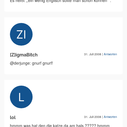
Es heißt ,,ein wenig Englisch sollte man schon können´´.
[Z]igmaBitch
31. Juli 2008
|
Antworten
@derjunge: gnurf gnurf!
lol
31. Juli 2008
|
Antworten
hmmm was hat den die katze da am hals ????? hmmm