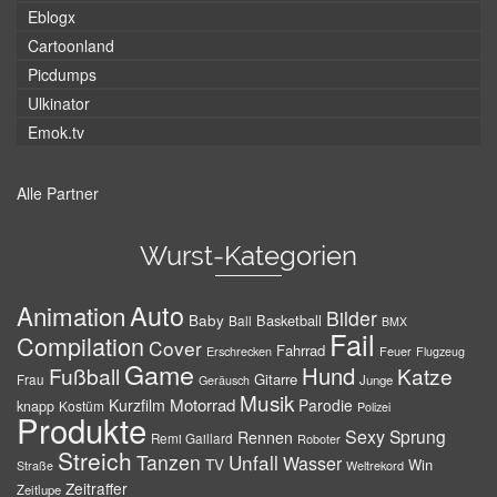
Eblogx
Cartoonland
Picdumps
Ulkinator
Emok.tv
Alle Partner
Wurst-Kategorien
Auto
Animation
Bilder
Baby
Basketball
Ball
BMX
Fail
Compilation
Cover
Fahrrad
Erschrecken
Feuer
Flugzeug
Game
Hund
Fußball
Katze
Gitarre
Frau
Junge
Geräusch
Musik
Motorrad
Kurzfilm
Parodie
knapp
Kostüm
Polizei
Produkte
Sexy
Sprung
Rennen
Remi Gaillard
Roboter
Streich
Tanzen
Unfall
Wasser
TV
Win
Weltrekord
Straße
Zeitraffer
Zeitlupe