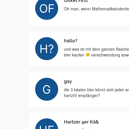
Onkel First
Oh man, wenn Mathematikstudenten
hallo?
und was ist mit dem ganzen flasc
bier kaufen
verschwendung sowa
gay
die 3 kästen bier könnt sich jeder 
hartzIV empfänger?
Hartzer 4er Kä&