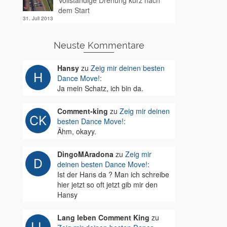
Vollständige Drehung kurz nach
dem Start
31. Juli 2013
Neuste Kommentare
Hansy
zu
Zeig mir deinen besten
Dance Move!
:
Ja mein Schatz, ich bin da.
Comment-king
zu
Zeig mir deinen
besten Dance Move!
:
Ähm, okayy.
DingoMAradona
zu
Zeig mir
deinen besten Dance Move!
:
Ist der Hans da ? Man ich schreibe
hier jetzt so oft jetzt gib mir den
Hansy
Lang leben Comment King
zu