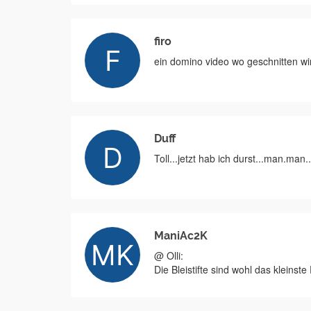
firo
ein domino video wo geschnitten w
Duff
Toll...jetzt hab ich durst...man.man.
ManiAc2K
@ Olli:
Die Bleistifte sind wohl das kleinst