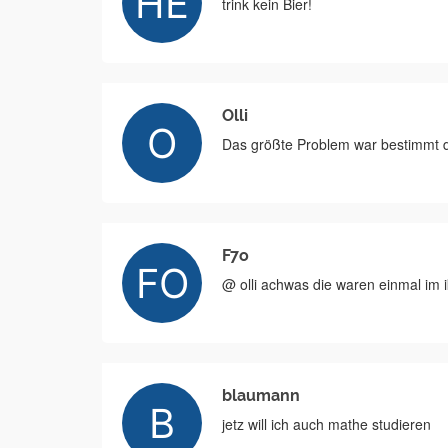
trink kein Bier!
Olli
Das größte Problem war bestimmt di
F7o
@ olli achwas die waren einmal im ik
blaumann
jetz will ich auch mathe studieren