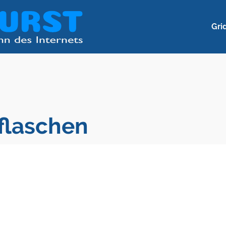
Gri
flaschen