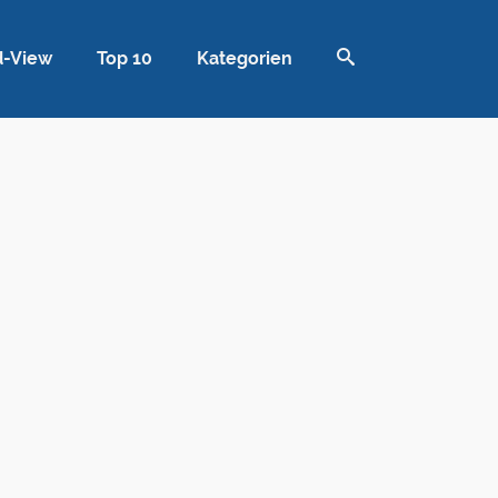
d-View
Top 10
Kategorien