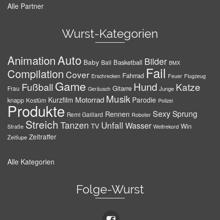
Alle Partner
Wurst-Kategorien
Auto
Animation
Bilder
Baby
Basketball
Ball
BMX
Fail
Compilation
Cover
Fahrrad
Erschrecken
Feuer
Flugzeug
Game
Hund
Fußball
Katze
Gitarre
Frau
Junge
Geräusch
Musik
Motorrad
Kurzfilm
Parodie
knapp
Kostüm
Polizei
Produkte
Sexy
Sprung
Rennen
Remi Gaillard
Roboter
Streich
Tanzen
Unfall
Wasser
TV
Win
Weltrekord
Straße
Zeitraffer
Zeitlupe
Alle Kategorien
Folge-Wurst