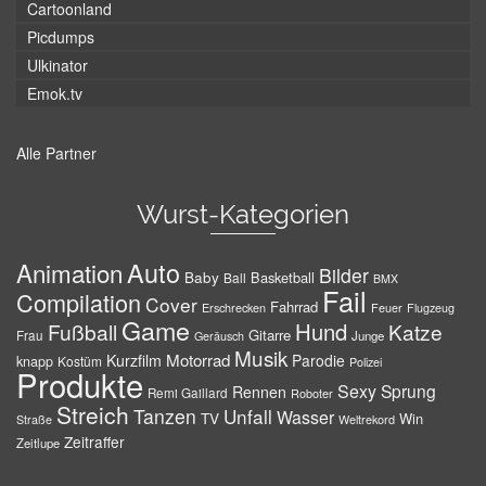
Cartoonland
Picdumps
Ulkinator
Emok.tv
Alle Partner
Wurst-Kategorien
Auto
Animation
Bilder
Baby
Basketball
Ball
BMX
Fail
Compilation
Cover
Fahrrad
Erschrecken
Feuer
Flugzeug
Game
Hund
Fußball
Katze
Gitarre
Frau
Junge
Geräusch
Musik
Motorrad
Kurzfilm
Parodie
knapp
Kostüm
Polizei
Produkte
Sexy
Sprung
Rennen
Remi Gaillard
Roboter
Streich
Tanzen
Unfall
Wasser
TV
Win
Weltrekord
Straße
Zeitraffer
Zeitlupe