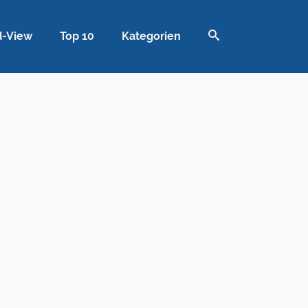
d-View
Top 10
Kategorien