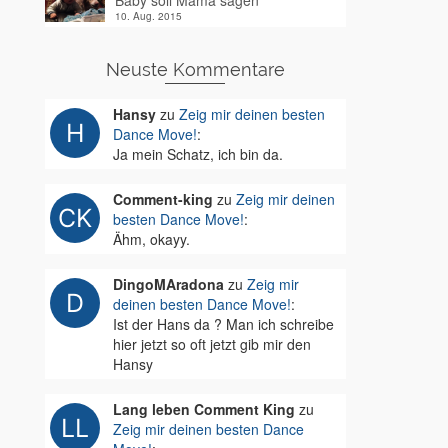
Baby soll Mama sagen
10. Aug. 2015
Neuste Kommentare
Hansy
zu
Zeig mir deinen besten
Dance Move!
:
Ja mein Schatz, ich bin da.
Comment-king
zu
Zeig mir deinen
besten Dance Move!
:
Ähm, okayy.
DingoMAradona
zu
Zeig mir
deinen besten Dance Move!
:
Ist der Hans da ? Man ich schreibe
hier jetzt so oft jetzt gib mir den
Hansy
Lang leben Comment King
zu
Zeig mir deinen besten Dance