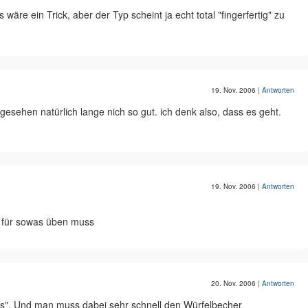
 es wäre ein Trick, aber der Typ scheint ja echt total "fingerfertig" zu
19. Nov. 2006
|
Antworten
esehen natürlich lange nich so gut. ich denk also, dass es geht.
19. Nov. 2006
|
Antworten
n für sowas üben muss
20. Nov. 2006
|
Antworten
ss". Und man muss dabei sehr schnell den Würfelbecher