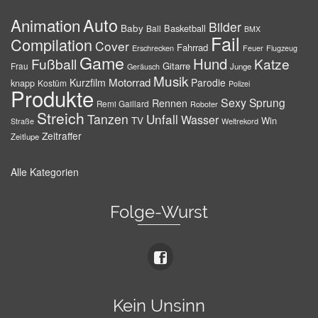
Auto
Animation
Bilder
Baby
Basketball
Ball
BMX
Fail
Compilation
Cover
Fahrrad
Erschrecken
Feuer
Flugzeug
Game
Hund
Fußball
Katze
Gitarre
Frau
Junge
Geräusch
Musik
Motorrad
Kurzfilm
Parodie
knapp
Kostüm
Polizei
Produkte
Sexy
Sprung
Rennen
Remi Gaillard
Roboter
Streich
Tanzen
Unfall
Wasser
TV
Win
Weltrekord
Straße
Zeitraffer
Zeitlupe
Alle Kategorien
Folge-Wurst
Kein Unsinn