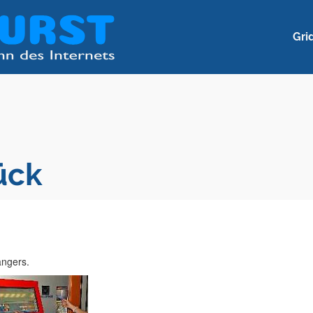
Gri
ück
ängers.