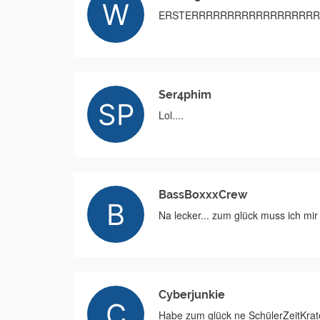
ERSTERRRRRRRRRRRRRRRRRRRRR
Ser4phim
Lol....
BassBoxxxCrew
Na lecker... zum glück muss ich mir k
Cyberjunkie
Habe zum glück ne SchülerZeitKrat