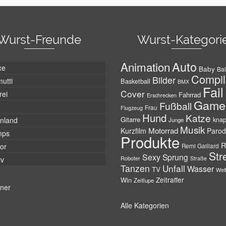
Wurst-Freunde
Wurst-Kategori
Auto
Animation
xe
Baby
Bal
Compil
Bilder
utti
Basketball
BMX
Fail
Cover
rei
Fahrrad
Erschrecken
Game
Fußball
Frau
Flugzeug
Hund
Katze
Gitarre
nland
kna
Junge
Musik
Motorrad
Kurzfilm
Parod
mps
Produkte
R
tor
Remi Gaillard
Str
Sexy
Sprung
Roboter
tv
Straße
Tanzen
Unfall
Wasser
TV
Wel
Zeitraffer
Win
Zeitlupe
tner
Alle Kategorien