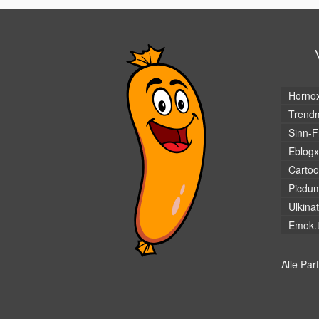
Horno
Trendm
Sinn-F
Eblogx
Cartoo
Picdu
Ulkina
Emok.
Alle Par