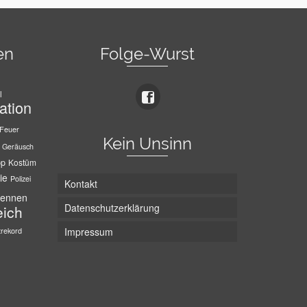
en
Folge-Wurst
l
ation
Feuer
Kein Unsinn
Geräusch
pp
Kostüm
ie
Polizei
Kontakt
ennen
Datenschutzerklärung
eich
trekord
Impressum