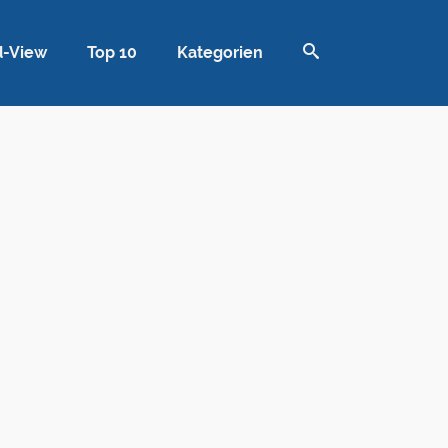
d-View
Top 10
Kategorien