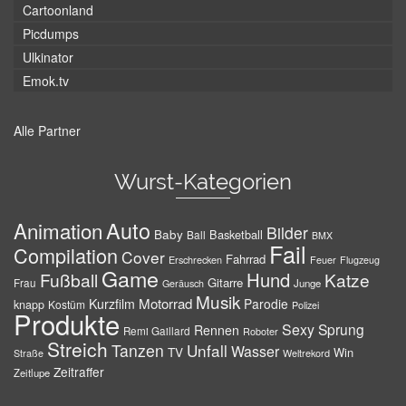
Cartoonland
Picdumps
Ulkinator
Emok.tv
Alle Partner
Wurst-Kategorien
Auto
Animation
Bilder
Baby
Basketball
Ball
BMX
Fail
Compilation
Cover
Fahrrad
Erschrecken
Feuer
Flugzeug
Game
Hund
Fußball
Katze
Gitarre
Frau
Junge
Geräusch
Musik
Motorrad
Kurzfilm
Parodie
knapp
Kostüm
Polizei
Produkte
Sexy
Sprung
Rennen
Remi Gaillard
Roboter
Streich
Tanzen
Unfall
Wasser
TV
Win
Weltrekord
Straße
Zeitraffer
Zeitlupe