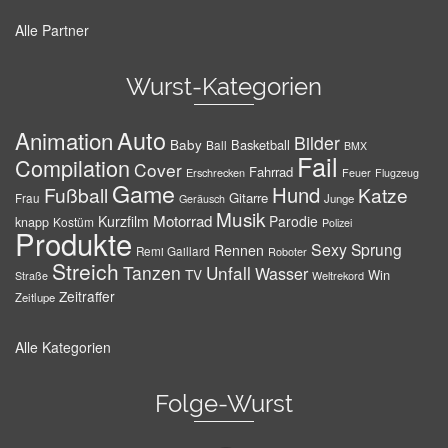
Alle Partner
Wurst-Kategorien
Auto
Animation
Bilder
Baby
Basketball
Ball
BMX
Fail
Compilation
Cover
Fahrrad
Erschrecken
Feuer
Flugzeug
Game
Hund
Fußball
Katze
Gitarre
Frau
Junge
Geräusch
Musik
Motorrad
Kurzfilm
Parodie
knapp
Kostüm
Polizei
Produkte
Sexy
Sprung
Rennen
Remi Gaillard
Roboter
Streich
Tanzen
Unfall
Wasser
TV
Win
Weltrekord
Straße
Zeitraffer
Zeitlupe
Alle Kategorien
Folge-Wurst