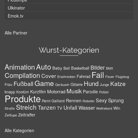
Ulkinator
Emok.tv
Alle Partner
Wurst-Kategorien
Auto
Animation
Bilder
Baby
Basketball
Ball
BMX
Fail
Compilation
Cover
Fahrrad
Erschrecken
Feuer
Flugzeug
Game
Hund
Fußball
Katze
Gitarre
Frau
Junge
Geräusch
Musik
Motorrad
Kurzfilm
Parodie
knapp
Kostüm
Polizei
Produkte
Sexy
Sprung
Rennen
Remi Gaillard
Roboter
Streich
Tanzen
Unfall
Wasser
TV
Win
Weltrekord
Straße
Zeitraffer
Zeitlupe
Alle Kategorien