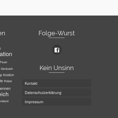
en
Folge-Wurst
l
ation
Feuer
Kein Unsinn
Geräusch
pp
Kostüm
ie
Polizei
Kontakt
ennen
Datenschutzerklärung
eich
trekord
Impressum