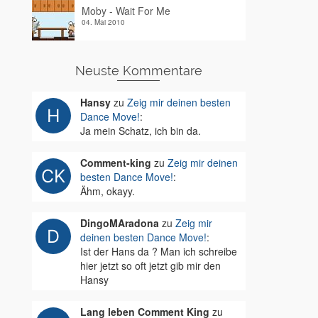
Moby - Wait For Me
04. Mai 2010
Neuste Kommentare
Hansy
zu
Zeig mir deinen besten
Dance Move!
:
Ja mein Schatz, ich bin da.
Comment-king
zu
Zeig mir deinen
besten Dance Move!
:
Ähm, okayy.
DingoMAradona
zu
Zeig mir
deinen besten Dance Move!
:
Ist der Hans da ? Man ich schreibe
hier jetzt so oft jetzt gib mir den
Hansy
Lang leben Comment King
zu