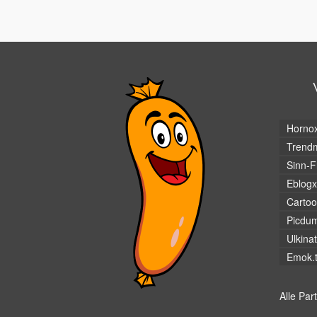
Horno
Trendm
Sinn-F
Eblogx
Cartoo
Picdu
Ulkina
Emok.
Alle Par