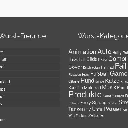
Wurst-Freunde
Wurst-Kategori
Auto
Animation
xe
Baby
Bal
Compil
Bilder
utti
Basketball
BMX
Fail
Cover
rei
Fahrrad
Erschrecken
Game
Fußball
Frau
Flugzeug
Hund
Katze
Gitarre
nland
kna
Junge
Musik
Motorrad
Kurzfilm
Parod
mps
Produkte
R
tor
Remi Gaillard
Str
Sexy
Sprung
Roboter
tv
Straße
Tanzen
Unfall
Wasser
TV
Wel
Zeitraffer
Win
Zeitlupe
tner