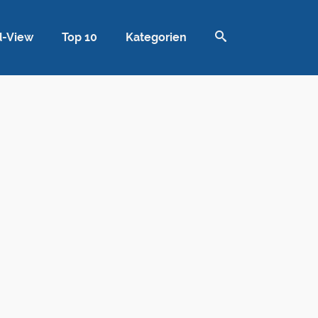
d-View
Top 10
Kategorien