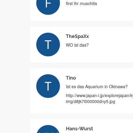
first ihr muschiiis
TheSpaXx
WO ist das?
Tino
Ist es das Aquarium in Okinawa?
http://www.japan-i.jp/explorejapa
img/d8jk7l000000dny5.jpg
Hans-Wurst