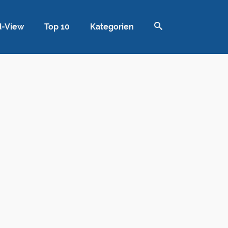
d-View
Top 10
Kategorien