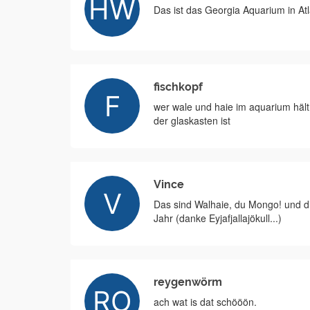
Das ist das Georgia Aquarium in Atl
fischkopf
wer wale und haie im aquarium hält 
der glaskasten ist
Vince
Das sind Walhaie, du Mongo! und die
Jahr (danke Eyjafjallajökull...)
reygenwörm
ach wat is dat schööön.