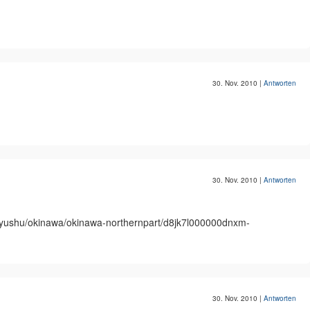
30. Nov. 2010
|
Antworten
30. Nov. 2010
|
Antworten
n/kyushu/okinawa/okinawa-northernpart/d8jk7l000000dnxm-
30. Nov. 2010
|
Antworten