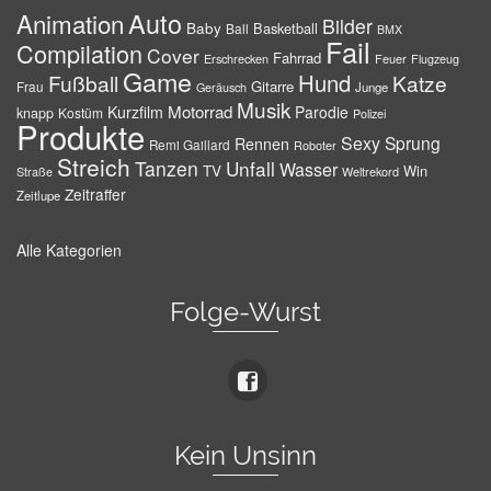
Auto
Animation
Bilder
Baby
Basketball
Ball
BMX
Fail
Compilation
Cover
Fahrrad
Erschrecken
Feuer
Flugzeug
Game
Hund
Fußball
Katze
Gitarre
Frau
Junge
Geräusch
Musik
Motorrad
Kurzfilm
Parodie
knapp
Kostüm
Polizei
Produkte
Sexy
Sprung
Rennen
Remi Gaillard
Roboter
Streich
Tanzen
Unfall
Wasser
TV
Win
Weltrekord
Straße
Zeitraffer
Zeitlupe
Alle Kategorien
Folge-Wurst
Kein Unsinn