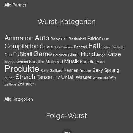
Alle Partner
Wurst-Kategorien
Auto
Animation
Bilder
Baby
Basketball
Ball
BMX
Fail
Compilation
Cover
Fahrrad
Erschrecken
Feuer
Flugzeug
Game
Hund
Fußball
Katze
Gitarre
Frau
Junge
Geräusch
Musik
Motorrad
Kurzfilm
Parodie
knapp
Kostüm
Polizei
Produkte
Sexy
Sprung
Rennen
Remi Gaillard
Roboter
Streich
Tanzen
Unfall
Wasser
TV
Win
Weltrekord
Straße
Zeitraffer
Zeitlupe
Alle Kategorien
Folge-Wurst