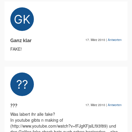
Ganz klar
17. März 2010
|
Antworten
FAKE!
???
17. März 2010
|
Antworten
Was labert ihr alle fake?
In youtube gibts n making of
(http://www.youtube.com/watch?v=fFJgKFjslLf93f89) und
den Galileo fake check hats auch schon bestanden... also