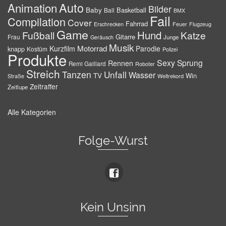
Auto
Animation
Bilder
Baby
Basketball
Ball
BMX
Fail
Compilation
Cover
Fahrrad
Erschrecken
Feuer
Flugzeug
Game
Hund
Fußball
Katze
Gitarre
Frau
Junge
Geräusch
Musik
Motorrad
Kurzfilm
Parodie
knapp
Kostüm
Polizei
Produkte
Sexy
Sprung
Rennen
Remi Gaillard
Roboter
Streich
Tanzen
Unfall
Wasser
TV
Win
Weltrekord
Straße
Zeitraffer
Zeitlupe
Alle Kategorien
Folge-Wurst
Kein Unsinn