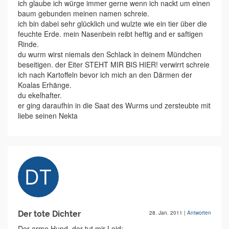
ich glaube ich würge immer gerne wenn ich nackt um einen
baum gebunden meinen namen schreie.
ich bin dabei sehr glücklich und wulzte wie ein tier über die
feuchte Erde. mein Nasenbein reibt heftig and er saftigen
Rinde.
du wurm wirst niemals den Schlack in deinem Mündchen
beseitigen. der Eiter STEHT MIR BIS HIER! verwirrt schreie
ich nach Kartoffeln bevor ich mich an den Därmen der
Koalas Erhänge.
du ekelhafter.
er ging daraufhin in die Saat des Wurms und zersteubte mit
liebe seinen Nekta
Der tote Dichter
28. Jan. 2011
|
Antworten
Der arme Hund, der tut mir Leid;