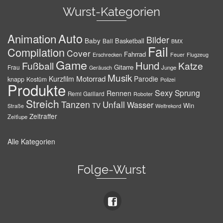
Wurst-Kategorien
Auto
Animation
Bilder
Baby
Basketball
Ball
BMX
Fail
Compilation
Cover
Fahrrad
Erschrecken
Feuer
Flugzeug
Game
Hund
Fußball
Katze
Gitarre
Frau
Junge
Geräusch
Musik
Motorrad
Kurzfilm
Parodie
knapp
Kostüm
Polizei
Produkte
Sexy
Sprung
Rennen
Remi Gaillard
Roboter
Streich
Tanzen
Unfall
Wasser
TV
Win
Weltrekord
Straße
Zeitraffer
Zeitlupe
Alle Kategorien
Folge-Wurst