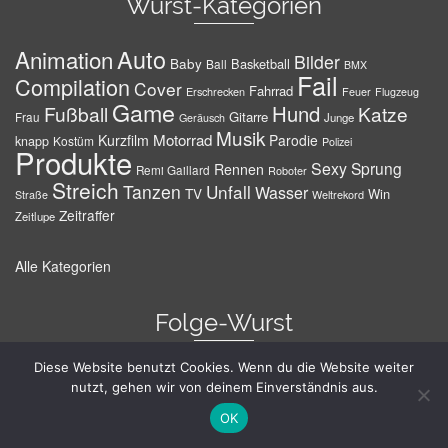
Wurst-Kategorien
Auto
Animation
Bilder
Baby
Basketball
Ball
BMX
Fail
Compilation
Cover
Fahrrad
Erschrecken
Feuer
Flugzeug
Game
Hund
Fußball
Katze
Gitarre
Frau
Junge
Geräusch
Musik
Motorrad
Kurzfilm
Parodie
knapp
Kostüm
Polizei
Produkte
Sexy
Sprung
Rennen
Remi Gaillard
Roboter
Streich
Tanzen
Unfall
Wasser
TV
Win
Weltrekord
Straße
Zeitraffer
Zeitlupe
Alle Kategorien
Folge-Wurst
Diese Website benutzt Cookies. Wenn du die Website weiter
nutzt, gehen wir von deinem Einverständnis aus.
OK