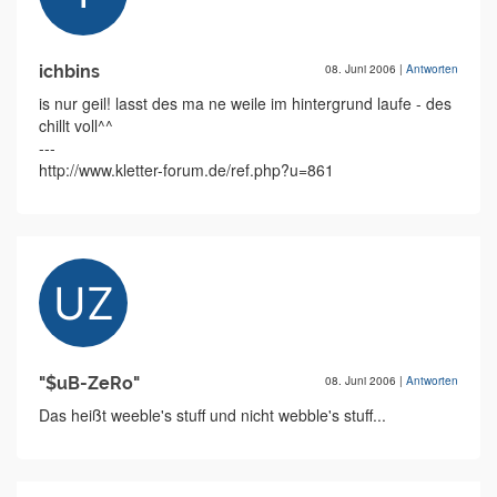
ichbins
08. Juni 2006
|
Antworten
is nur geil! lasst des ma ne weile im hintergrund laufe - des
chillt voll^^
---
http://www.kletter-forum.de/ref.php?u=861
"$uB-ZeRo"
08. Juni 2006
|
Antworten
Das heißt weeble's stuff und nicht webble's stuff...