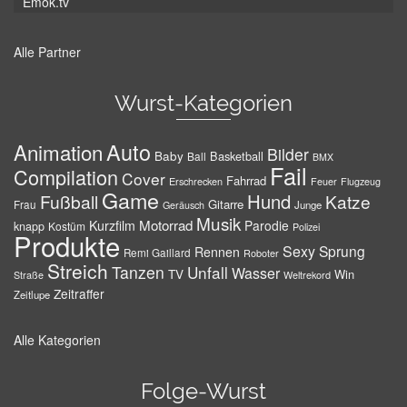
Emok.tv
Alle Partner
Wurst-Kategorien
Auto
Animation
Bilder
Baby
Basketball
Ball
BMX
Fail
Compilation
Cover
Fahrrad
Erschrecken
Feuer
Flugzeug
Game
Hund
Fußball
Katze
Gitarre
Frau
Junge
Geräusch
Musik
Motorrad
Kurzfilm
Parodie
knapp
Kostüm
Polizei
Produkte
Sexy
Sprung
Rennen
Remi Gaillard
Roboter
Streich
Tanzen
Unfall
Wasser
TV
Win
Weltrekord
Straße
Zeitraffer
Zeitlupe
Alle Kategorien
Folge-Wurst