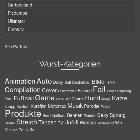
Cartoonland
Picdumps
Ulkinator
Emok.tv
Alle Partner
Wurst-Kategorien
Auto
Animation
Bilder
Baby
Basketball
Ball
BMX
Fail
Compilation
Cover
Fahrrad
Erschrecken
Feuer
Flugzeug
Game
Hund
Fußball
Katze
Gitarre
Frau
Junge
Geräusch
Musik
Motorrad
Kurzfilm
Parodie
knapp
Kostüm
Polizei
Produkte
Sexy
Sprung
Rennen
Remi Gaillard
Roboter
Streich
Tanzen
Unfall
Wasser
TV
Win
Weltrekord
Straße
Zeitraffer
Zeitlupe