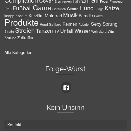
Cover
Fahrrad
Erschrecken
Feuer
Flugzeug
Game
Hund
Fußball
Katze
Gitarre
Frau
Junge
Geräusch
Musik
Motorrad
Kurzfilm
Parodie
knapp
Kostüm
Polizei
Produkte
Sexy
Sprung
Rennen
Remi Gaillard
Roboter
Streich
Tanzen
Unfall
Wasser
TV
Win
Weltrekord
Straße
Zeitraffer
Zeitlupe
Alle Kategorien
Folge-Wurst
Kein Unsinn
Kontakt